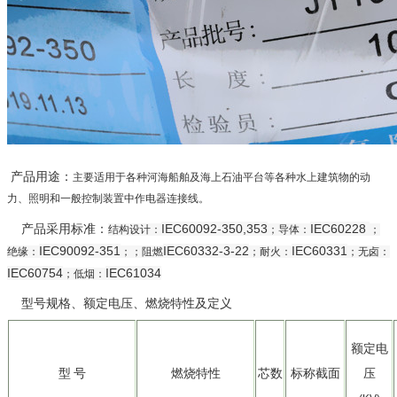
产品用途：
主要适用于各种河海船舶及海上石油平台等各种水上建筑物的动
力、照明和一般控制装置中作电器连接线。
IEC60092-350,353
IEC60228
产品采用标准：
结构设计：
；导体：
；
IEC90092-351
IEC60332-3-22
IEC60331
绝缘：
；；阻燃
；耐火：
；无卤：
IEC60754
IEC61034
；低烟：
型号规格、额定电压、燃烧特性及定义
额定电
型
号
燃烧特性
芯
数
标称截面
压