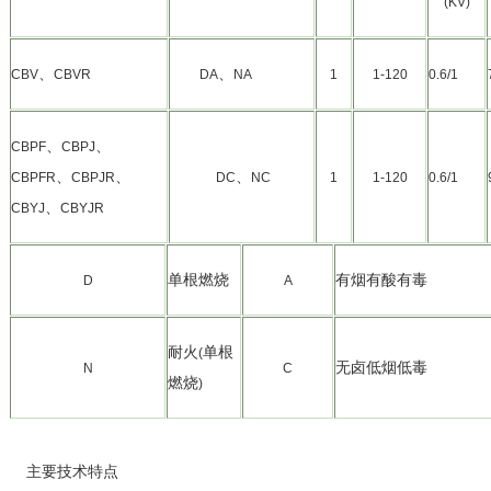
(KV)
、
、
CBV
CBVR
DA
NA
1
1-120
0.6/1
、
、
CBPF
CBPJ
、
、
、
CBPFR
CBPJR
DC
NC
1
1-120
0.6/1
、
CBYJ
CBYJR
单根燃烧
有烟有酸有毒
D
A
耐火
单根
(
无卤低烟低毒
N
C
燃烧
)
主要技术特点