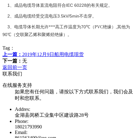
1
IEC 60228
、成品电缆导体直流电阻符合
的有关规定。
2
3.5kV/5min
、成品电缆经受交流电压
不击穿。
3
70
、电缆导体长期允许***高工作温度为
℃
（PVC绝缘）,其他为
90
℃
（交联聚乙烯和聚烯烃绝缘）。
Tag：
上一篇：
2019年12月9日船用电缆现货
下一篇：
无
返回前一页
联系我们
在线服务支持
如果您有任何问题，请按以下方式联系我们，我们会及
时和您联系。
Addres:
金湖县闵桥工业集中区建设路28号
Phone:
18021793990
Email:
861563409@qq.com